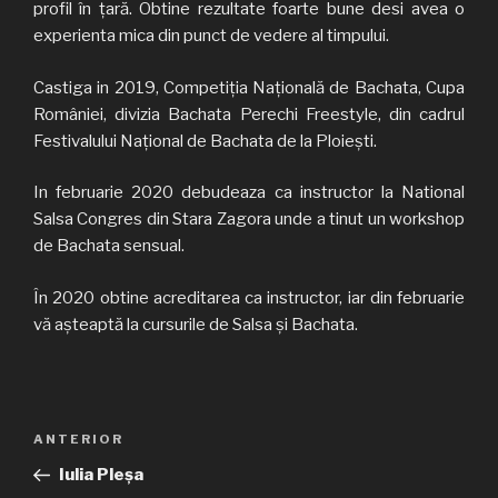
profil în țară. Obtine rezultate foarte bune desi avea o
experienta mica din punct de vedere al timpului.
Castiga in 2019, Competiția Națională de Bachata, Cupa
României, divizia Bachata Perechi Freestyle, din cadrul
Festivalului Național de Bachata de la Ploiești.
In februarie 2020 debudeaza ca instructor la National
Salsa Congres din Stara Zagora unde a tinut un workshop
de Bachata sensual.
În 2020 obtine acreditarea ca instructor, iar din februarie
vă așteaptă la cursurile de Salsa și Bachata.
Navigare
Articolul
ANTERIOR
în
anterior
Iulia Pleșa
articole