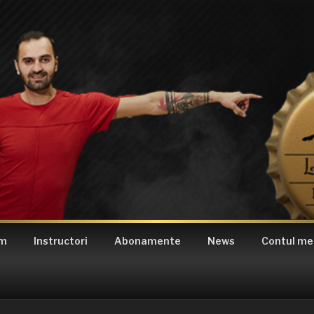
am
Instructori
Abonamente
News
Contul me
DIO BLACK