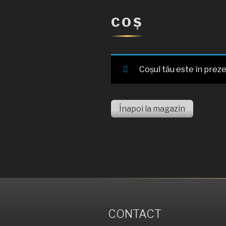
COȘ
Coșul tău este în preze
Înapoi la magazin
CONTACT