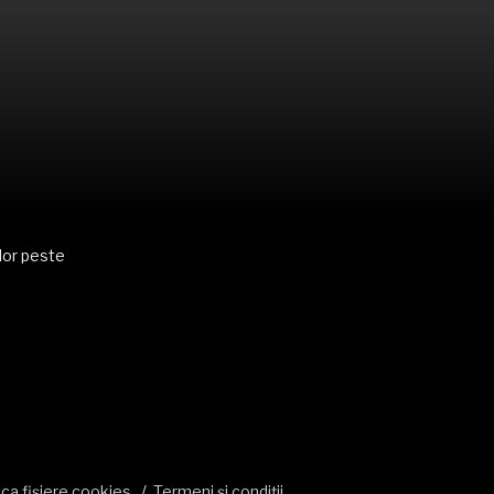
ilor peste
ica fișiere cookies
Termeni și condiții