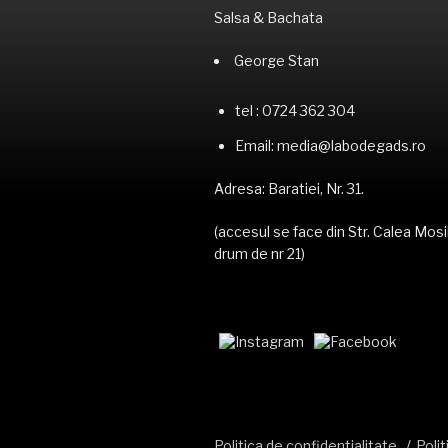
Salsa & Bachata
George Stan
tel : 0724 362 304
Email: media@labodegads.ro
Adresa: Baratiei, Nr. 31.
(accesul se face din Str. Calea Mos
drum de nr 21)
Politica de confidentialitate
Polit