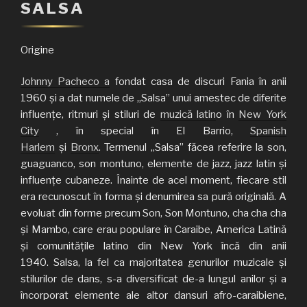
SALSA
Origine
Johnny Pacheco a
fondat casa de discuri Fania în anii
1960 și a dat numele de „Salsa” unui amestec de diferite
influențe, ritmuri și stiluri de
muzică latin
o în
New York
City
, în special în El Barrio,
Spanish
Harlem
și
Bronx
. Termenul „Salsa” făcea referire la son,
guaguanco, son montuno, elemente de jazz, jazz latin şi
influențe cubaneze. Înainte de acel moment, fiecare stil
era recunoscut în forma și denumirea sa pură originală. A
evoluat din forme precum Son, Son Montuno, cha cha cha
și Mambo, care erau populare în Caraibe, America Latină
și comunitățile latino din New York încă din anii
1940. Salsa, la fel ca majoritatea genurilor muzicale și
stilurilor de dans, s-a diversificat de-a lungul anilor și a
încorporat elemente ale altor dansuri afro-caraibiene,