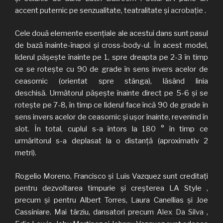
accent puternic pe senzualitate, teatralitate și
acrobație
.
Cele două elemente esențiale ale acestui dans sunt pasul
de bază înainte-înapoi și cross-body-ul. În acest model,
liderul pășește înainte pe 1, spre dreapta pe 2-3 în timp
ce se rotește cu 90 de grade în sens invers acelor de
ceasornic (orientat spre stânga), lăsând linia
deschisă. Următorul pășește înainte direct pe 5-6 și se
roteşte pe 7-8, în timp ce liderul face încă 90 de grade în
sens invers acelor de ceasornic și ușor înainte, revenind în
slot. În total, cuplul s-a întors la 180 ° în timp ce
urmăritorul s-a deplasat la o distanță (aproximativ 2
metri).
Rogelio Moreno, Francisco și Luis Vazquez sunt creditați
pentru dezvoltarea timpurie și creșterea LA Style ,
precum și pentru Albert Torres, Laura Canellias și Joe
Cassiniare. Mai târziu, dansatori precum
Alex Da Silva
,