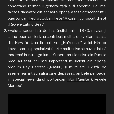
conectând termenul general fără a fi specific. Cel mai
faimos dansator din această epocă a fost descendentul
puertorican
Pedro „Cuban Pete” Aguilar
, cunoscut drept
„Regele Latino Beat”.
Evoluția secundară de la sfârșitul anilor 1970, migranții
latino-puertoricieni, au contribuit mult la dezvoltarea salsa
din New York în timpul erei „NuYorican” a lui
Héctor
Lavoe,
care a popularizat foarte mult salsa și muzica latină
modernă în întreaga lume. Superstarurile salsa din Puerto
Rico au fost cei mai importanți muzicieni din epocă,
precum
Ray Baretto
(„Nașul”) și mulți alții. Există, de
asemenea, artiști salsa care depășesc ambele perioade,
în special legendarul portorican
Tito Puente
(„Regele
Mambo”).