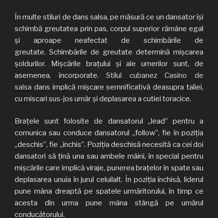
În multe stiluri de dans salsa, pe măsură ce un dansator își
schimbă greutatea prin pas, corpul superior rămâne egal
și aproape neafectat de schimbările de
greutate. Schimbările de greutate determină mișcarea
șoldurilor. Mișcările brațului și ale umerilor sunt, de
asemenea, încorporate.
Stilul cubanez Casino de
salsa
dans implică mișcare semnificativă deasupra taliei,
cu miscari sus-jos umăr și deplasarea a cutiei toracice.
Brațele sunt folosite de dansatorul „lead” pentru a
comunica sau conduce dansatorul „follow”, fie în poziția
„deschis”, fie „închis”. Poziția deschisă necesită ca cei doi
dansatori să țină una sau ambele mâini, în special pentru
mișcările care implică viraje, punerea brațelor în spate sau
deplasarea unuia în jurul celuilalt. În poziția închisă, liderul
pune mâna dreaptă pe spatele urmăritorului, în timp ce
acesta din urma pune mâna stângă pe umărul
conducătorului.