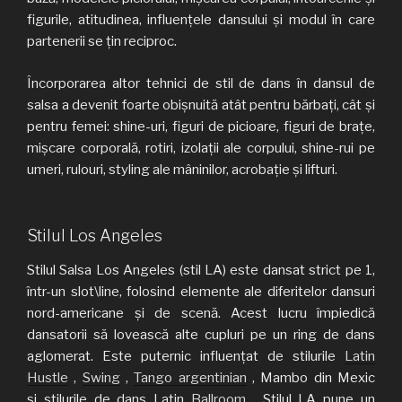
figurile, atitudinea, influențele dansului și modul în care
partenerii se țin reciproc.
Încorporarea altor tehnici de stil de dans în dansul de
salsa a devenit foarte obișnuită atât pentru bărbați, cât și
pentru femei: shine-uri, figuri de picioare, figuri de brațe,
mișcare corporală, rotiri, izolații ale corpului, shine-rui pe
umeri, rulouri, styling ale mâninilor, acrobație și lifturi.
Stilul Los Angeles
Stilul Salsa Los Angeles (stil LA) este dansat strict pe 1,
într-un slot\line, folosind elemente ale diferitelor dansuri
nord-americane și de scenă. Acest lucru împiedică
dansatorii să lovească alte cupluri pe un ring de dans
aglomerat. Este puternic influențat de stilurile
Latin
Hustle
,
Swing
,
Tango argentinian
, Mambo din Mexic
și stilurile de dans Latin
Ballroom
. Stilul LA pune un