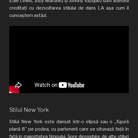
Edie Lewis, Joby Martinez și Johnny Vazquez sunt adesea
creditați cu dezvoltarea stilului de dans LA așa cum îl
cunoaștem astăzi.
Stilul New York
Stilul New York este dansat într-o elipsă sau o „figură
plană 8” pe podea, cu partenerii care se situează faţă în
faţă în majoritatea timpului. Spre deosebire de alte stiluri