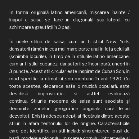
În forma originală latino-americană, mișcarea înainte /
înapoi a salsa se face în diagonală sau lateral, cu
schimbarea greutății în 3 pași.
În unele stiluri de salsa, cum ar fi stilul New York,
dansatorii rămân în cea mai mare parte unul în fața celuilalt
(schimba locurile), în timp ce în stilurile latino-americane,
cum ar fi stilul cubanez, dansatorii se înconjoară, uneori în
3 puncte. Acest stil circular este inspirat de Cuban Son, în
mod specific la ritmul lui
son montuno
în anii 1920. Cu
toate acestea, deoarece este o muzică populară, este
deschisă improvizației și astfel evoluează
continuu. Stilurile moderne de salsa sunt asociate și
denumite zonelor geografice originale care le-au
dezvoltat. Există adesea adepți ai fiecăruia dintre aceste
stiluri în afara teritoriului lor de origine. Caracteristicile
care pot identifica un stil includ: sincronizarea, pașii de
bază, modelele piciorului, mișcarea corpului, întoarcerile și