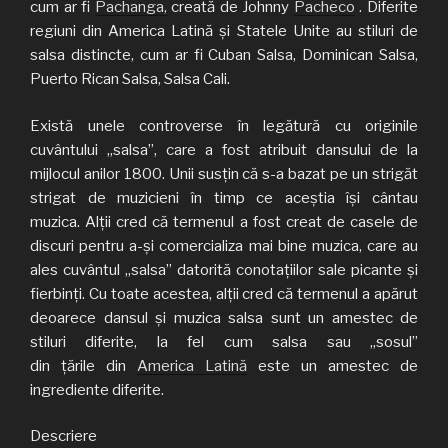
cum ar fi
Pachanga,
creată de Johnny
Pacheco
. Diferite
regiuni din America Latină și Statele Unite au stiluri de
salsa distincte, cum ar fi Cuban Salsa, Dominican Salsa,
Puerto Rican Salsa, Salsa Cali.
Există unele controverse în legătură cu originile
cuvântului „salsa”, care a fost atribuit dansului de la
mijlocul anilor 1800. Unii susțin că s-a bazat pe un strigăt
strigat de muzicieni în timp ce aceștia își cântau
muzica. Alții cred că termenul a fost creat de casele de
discuri pentru a-și comercializa mai bine muzica, care au
ales cuvântul „salsa” datorită conotațiilor sale picante și
fierbinți. Cu toate acestea, alții cred că termenul a apărut
deoarece dansul și muzica salsa sunt un amestec de
stiluri diferite, la fel cum salsa sau „sosul”
din țările din
America Latină
este un amestec de
ingrediente diferite.
Descriere