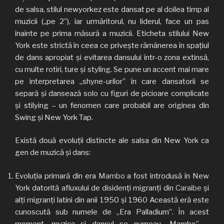
de salsa, stilul newyorkez este dansat pe al doilea timp al
muzicii („pe 2”), iar urmăritorul, nu liderul, face un pas
înainte pe prima măsură a muzicii. Eticheta stilului New
York este strictă în ceea ce privește rămânerea în spațiul
de dans apropiat și evitarea dansului într-o zona extinsă,
cu multe rotiri, ture și styling. Se pune un accent mai mare
pe interpretarea „shyne-urilor” în care dansatorii se
separă și dansează solo cu figuri de picioare complicate
și stilying – un fenomen care probabil are originea din
Swing și New York Tap.
Există două evoluții distincte ale salsa din New York ca
gen de muzică și dans:
Evoluția primară din era
Mambo
a fost introdusă în New
York datorită afluxului de disidenți migranți din
Caraibe
și
alți migranți latini din anii 1950 și 1960 Această eră este
cunoscută sub numele de „Era Palladium”. În acest
moment, muzica și dansul se numeau „Mambo” –